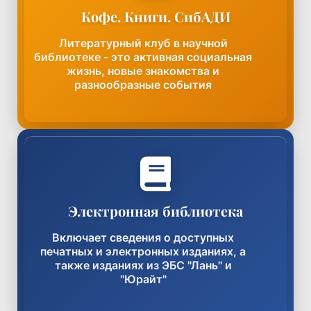
Кофе. Книги. СибАДИ
Подпишись на группу в ВК и следи за
новостями о событиях клуба.
Литературный клуб в научной
Не хочешь ждать? Напиши председателю
библиотеке - это активная социальная
клуба в ЛС!
жизнь, новые знакомства и
разнообразные события
Перейти в группу ВК
Как воспользоваться?
Электронная библиотека
Каталог доступен для всех читателей. Для
просмотра полных текстов необходима
Включает сведения о доступных
авторизация с помощью читательского
печатных и электронных изданиях, а
билета.
также изданиях из ЭБС "Лань" и
"Юрайт"
Перейти в каталог