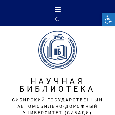
Перейти
Основное
к
меню
От
содержимому
НАУЧНАЯ
БИБЛИОТЕКА
СИБИРСКИЙ ГОСУДАРСТВЕННЫЙ
АВТОМОБИЛЬНО-ДОРОЖНЫЙ
УНИВЕРСИТЕТ (СИБАДИ)