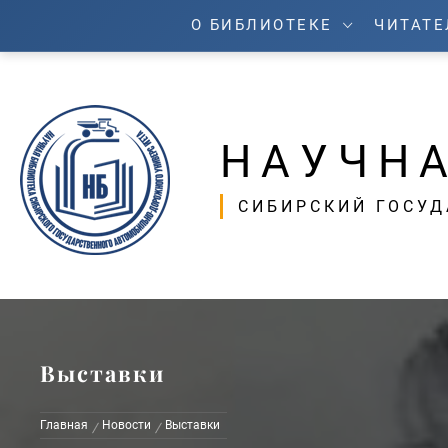
Перейти
О БИБЛИОТЕКЕ
ЧИТАТ
к
содержимому
НАУЧНА
СИБИРСКИЙ ГОСУ
Выставки
Главная
Новости
Выставки