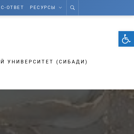
С-ОТВЕТ
РЕСУРСЫ
От
А
Й УНИВЕРСИТЕТ (СИБАДИ)