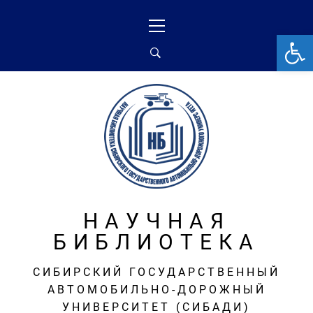
Перейти
Основное
к
меню
От
содержимому
НАУЧНАЯ
БИБЛИОТЕКА
СИБИРСКИЙ ГОСУДАРСТВЕННЫЙ
АВТОМОБИЛЬНО-ДОРОЖНЫЙ
УНИВЕРСИТЕТ (СИБАДИ)