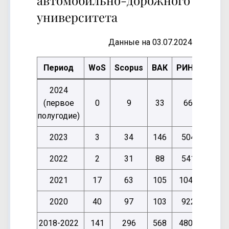
университета
Данные на 03.07.2024
Период
WoS
Scopus
ВАК
РИНЦ
elibr
2024
(первое
0
9
33
66
5
полугодие)
2023
3
34
146
504
13
2022
2
31
88
541
55
2021
17
63
105
1041
108
2020
40
97
103
922
96
2018-2022
141
296
568
4807
499