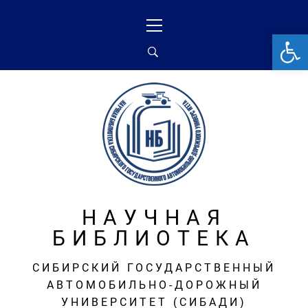
Перейти
Основное
к
меню
От
содержимому
НАУЧНАЯ
БИБЛИОТЕКА
СИБИРСКИЙ ГОСУДАРСТВЕННЫЙ
АВТОМОБИЛЬНО-ДОРОЖНЫЙ
УНИВЕРСИТЕТ (СИБАДИ)