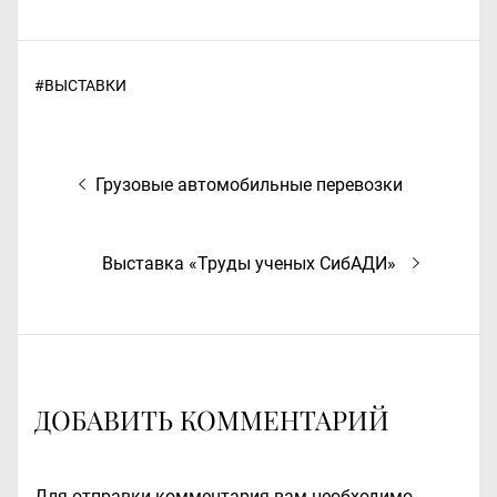
#
ВЫСТАВКИ
Навигация
Предыдущая
Грузовые автомобильные перевозки
по
запись:
записям
Следующая
Выставка «Труды ученых СибАДИ»
запись:
ДОБАВИТЬ КОММЕНТАРИЙ
Для отправки комментария вам необходимо