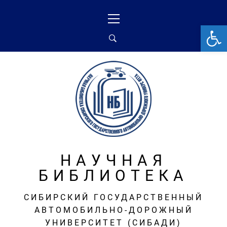
Перейти
Основное
к
меню
От
содержимому
НАУЧНАЯ
БИБЛИОТЕКА
СИБИРСКИЙ ГОСУДАРСТВЕННЫЙ
АВТОМОБИЛЬНО-ДОРОЖНЫЙ
УНИВЕРСИТЕТ (СИБАДИ)