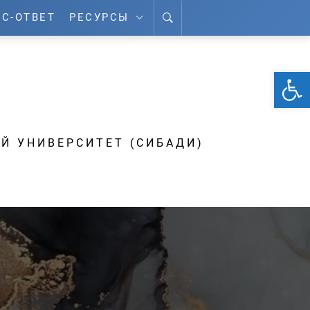
С-ОТВЕТ
РЕСУРСЫ
От
А
Й УНИВЕРСИТЕТ (СИБАДИ)