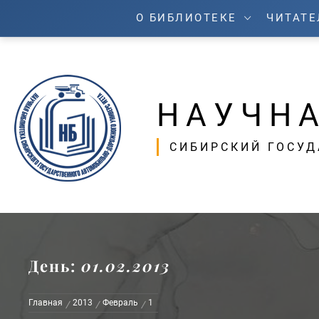
Перейти
О БИБЛИОТЕКЕ
ЧИТАТ
к
содержимому
НАУЧНА
СИБИРСКИЙ ГОСУ
День:
01.02.2013
Главная
2013
Февраль
1