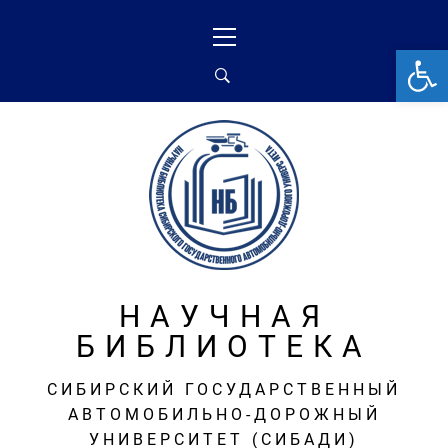
Перейти
Основное
к
меню
От
содержимому
НАУЧНАЯ
БИБЛИОТЕКА
СИБИРСКИЙ ГОСУДАРСТВЕННЫЙ
АВТОМОБИЛЬНО-ДОРОЖНЫЙ
УНИВЕРСИТЕТ (СИБАДИ)