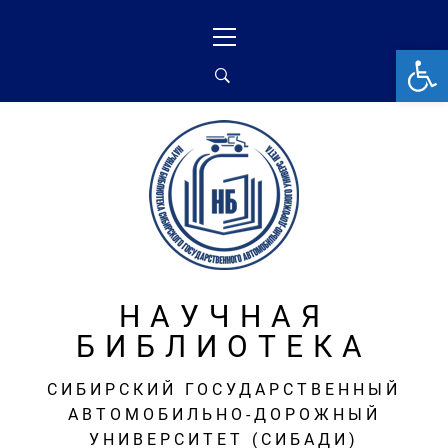
Перейти
Основное
к
меню
От
содержимому
НАУЧНАЯ
БИБЛИОТЕКА
СИБИРСКИЙ ГОСУДАРСТВЕННЫЙ
АВТОМОБИЛЬНО-ДОРОЖНЫЙ
УНИВЕРСИТЕТ (СИБАДИ)