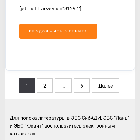
[pdf-light-viewer id=”31297″]
ПРОДОЛЖИТЬ ЧТЕНИЕ
Навигация
1
2
…
6
Далее
по
записям
Для поиска литературы в ЭБС СибАДИ, ЭБС "Лань"
и ЭБС "Юрайт" воспользуйтесь электронным
каталогом: