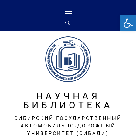
Перейти
Основное
к
меню
От
содержимому
НАУЧНАЯ
БИБЛИОТЕКА
СИБИРСКИЙ ГОСУДАРСТВЕННЫЙ
АВТОМОБИЛЬНО-ДОРОЖНЫЙ
УНИВЕРСИТЕТ (СИБАДИ)