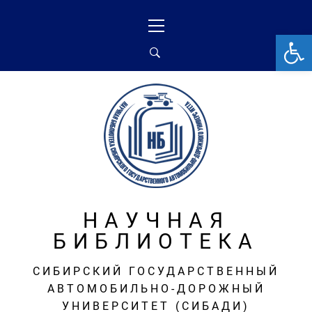
Перейти
Основное
к
меню
От
содержимому
НАУЧНАЯ
БИБЛИОТЕКА
СИБИРСКИЙ ГОСУДАРСТВЕННЫЙ
АВТОМОБИЛЬНО-ДОРОЖНЫЙ
УНИВЕРСИТЕТ (СИБАДИ)