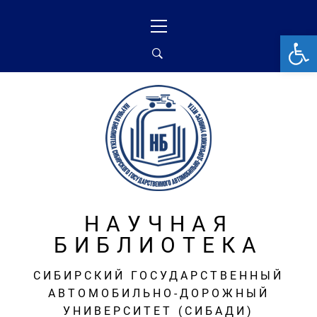
Перейти
Основное
к
меню
От
содержимому
НАУЧНАЯ
БИБЛИОТЕКА
СИБИРСКИЙ ГОСУДАРСТВЕННЫЙ
АВТОМОБИЛЬНО-ДОРОЖНЫЙ
УНИВЕРСИТЕТ (СИБАДИ)