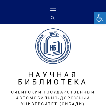
Перейти
Основное
к
меню
От
содержимому
НАУЧНАЯ
БИБЛИОТЕКА
СИБИРСКИЙ ГОСУДАРСТВЕННЫЙ
АВТОМОБИЛЬНО-ДОРОЖНЫЙ
УНИВЕРСИТЕТ (СИБАДИ)