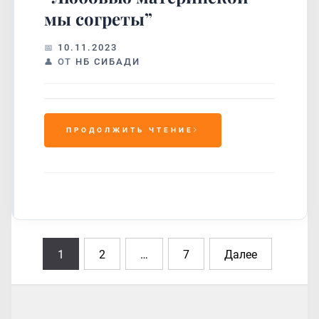
мы согреты”
10.11.2023
ОТ
НБ СИБАДИ
ПРОДОЛЖИТЬ ЧТЕНИЕ
Навигация
1
2
…
7
Далее
по
записям