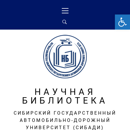
Перейти
Основное
к
меню
От
содержимому
НАУЧНАЯ
БИБЛИОТЕКА
СИБИРСКИЙ ГОСУДАРСТВЕННЫЙ
АВТОМОБИЛЬНО-ДОРОЖНЫЙ
УНИВЕРСИТЕТ (СИБАДИ)