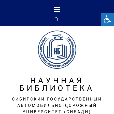
Перейти
Основное
к
меню
От
содержимому
НАУЧНАЯ
БИБЛИОТЕКА
СИБИРСКИЙ ГОСУДАРСТВЕННЫЙ
АВТОМОБИЛЬНО-ДОРОЖНЫЙ
УНИВЕРСИТЕТ (СИБАДИ)