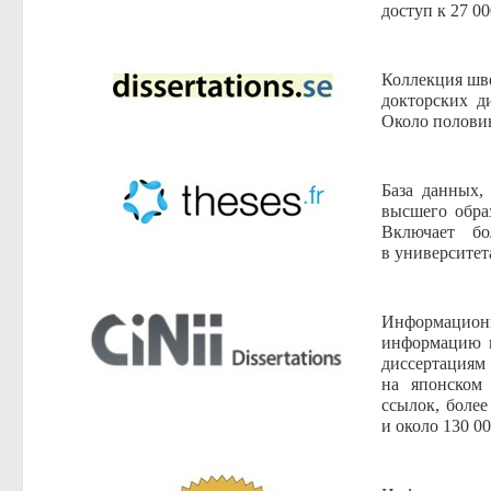
доступ к 27 0
Коллекция шве
докторских д
Около половин
База данных,
высшего обра
Включает бо
в университет
Информацион
информацию п
диссертациям
на японском
ссылок, более
и около 130 0