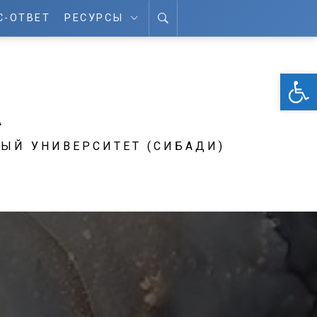
С-ОТВЕТ
РЕСУРСЫ
От
А
ЫЙ УНИВЕРСИТЕТ (СИБАДИ)