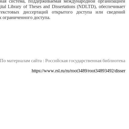
ая система, поддерживаемая международной организацией
ital Library of Theses and Dissertations (NDLTD), обеспечивает
текстовых диссертаций открытого доступа или сведений
х ограниченного доступа.
По материалам сайта : Российская государственная библиотека
https
://
www
.
rsl
.
ru
/
ru
/
root
3489/
root
34893492/
disser