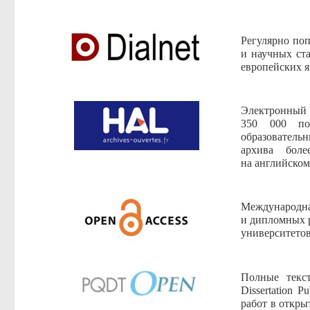
Регулярно поп
и научных ст
европейских я
Электронный 
350 000 пол
образовател
архива боле
на английском
Международная
и дипломных р
университетов
Полные текс
Dissertation 
работ в откры