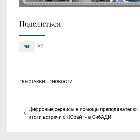
Поделиться
VK
#
ВЫСТАВКИ
#
НОВОСТИ
Навигация
Предыдущая
Цифровые сервисы в помощь преподавателю:
по
запись:
итоги встречи с «Юрайт» в СибАДИ
записям