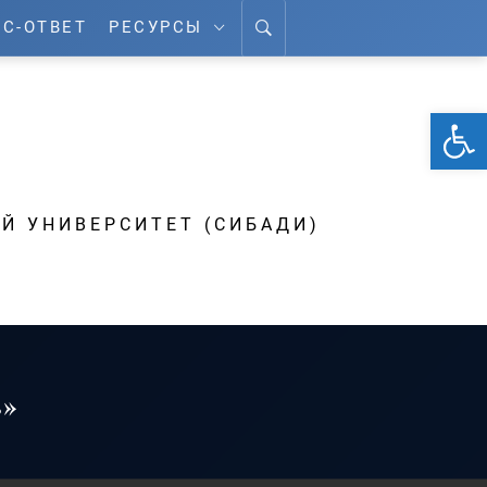
С-ОТВЕТ
РЕСУРСЫ
От
А
Й УНИВЕРСИТЕТ (СИБАДИ)
ь»