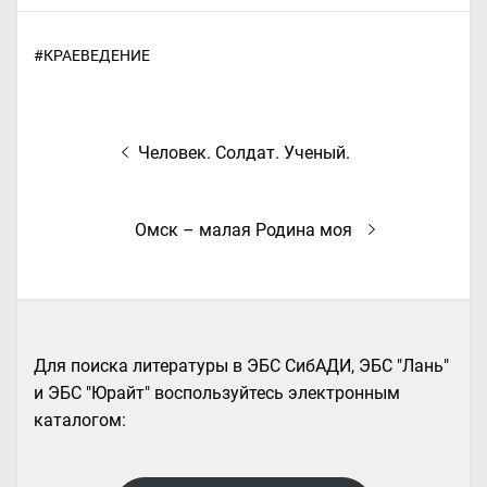
#
КРАЕВЕДЕНИЕ
Навигация
Предыдущая
Человек. Солдат. Ученый.
по
запись:
записям
Следующая
Омск – малая Родина моя
запись:
Для поиска литературы в ЭБС СибАДИ, ЭБС "Лань"
и ЭБС "Юрайт" воспользуйтесь электронным
каталогом: