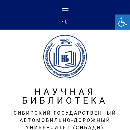
Перейти
Основное
к
меню
От
содержимому
НАУЧНАЯ
БИБЛИОТЕКА
СИБИРСКИЙ ГОСУДАРСТВЕННЫЙ
АВТОМОБИЛЬНО-ДОРОЖНЫЙ
УНИВЕРСИТЕТ (СИБАДИ)