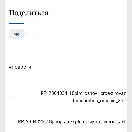
Поделиться
#
НОВОСТИ
Навигация
Предыдущая
RP_2304034_18plm_osnovi_proektirovaniy
по
запись:
tarnsportnih_mashin_25
записям
Следующая
RP_2304023_18plmplz_ekspluataciya_i_remont_avtotr
запись: