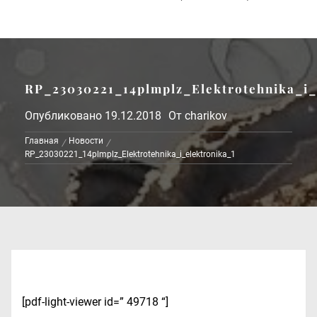
RP_23030221_14plmplz_Elektrotehnika_i_
Опубликовано
19.12.2018
От
charikov
Главная
Новости
RP_23030221_14plmplz_Elektrotehnika_i_elektronika_1
[pdf-light-viewer id=” 49718 “]