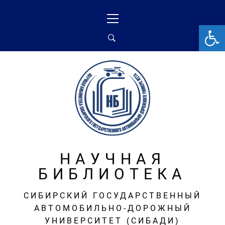
Перейти
Основное
к
меню
От
содержимому
НАУЧНАЯ
БИБЛИОТЕКА
СИБИРСКИЙ ГОСУДАРСТВЕННЫЙ
АВТОМОБИЛЬНО-ДОРОЖНЫЙ
УНИВЕРСИТЕТ (СИБАДИ)