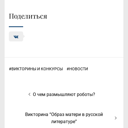
Поделиться
#
ВИКТОРИНЫ И КОНКУРСЫ
#
НОВОСТИ
Навигация
Предыдущая
О чем размышляют роботы?
по
запись:
записям
Следующая
Викторина “Образ матери в русской
запись:
литературе”