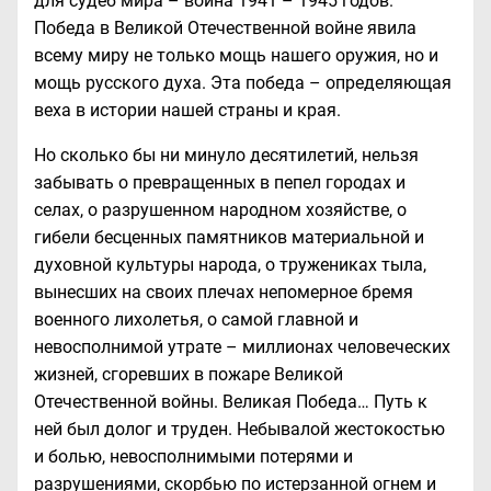
для судеб мира – война 1941 – 1945 годов.
Победа в Великой Отечественной войне явила
всему миру не только мощь нашего оружия, но и
мощь русского духа. Эта победа – определяющая
веха в истории нашей страны и края.
Но сколько бы ни минуло десятилетий, нельзя
забывать о превращенных в пепел городах и
селах, о разрушенном народном хозяйстве, о
гибели бесценных памятников материальной и
духовной культуры народа, о тружениках тыла,
вынесших на своих плечах непомерное бремя
военного лихолетья, о самой главной и
невосполнимой утрате – миллионах человеческих
жизней, сгоревших в пожаре Великой
Отечественной войны. Великая Победа… Путь к
ней был долог и труден. Небывалой жестокостью
и болью, невосполнимыми потерями и
разрушениями, скорбью по истерзанной огнем и