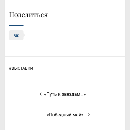
Поделиться
#
ВЫСТАВКИ
Навигация
Предыдущая
«Путь к звездам…»
по
запись:
записям
Следующая
«Победный май»
запись: