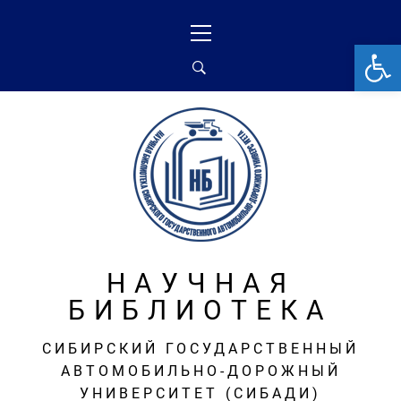
Перейти
Основное
к
меню
От
содержимому
НАУЧНАЯ
БИБЛИОТЕКА
СИБИРСКИЙ ГОСУДАРСТВЕННЫЙ
АВТОМОБИЛЬНО-ДОРОЖНЫЙ
УНИВЕРСИТЕТ (СИБАДИ)