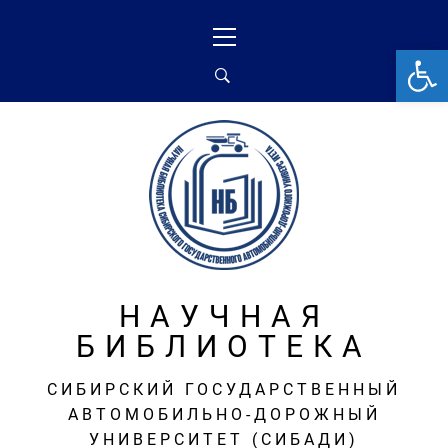
Перейти
Основное
к
меню
От
содержимому
НАУЧНАЯ
БИБЛИОТЕКА
СИБИРСКИЙ ГОСУДАРСТВЕННЫЙ
АВТОМОБИЛЬНО-ДОРОЖНЫЙ
УНИВЕРСИТЕТ (СИБАДИ)