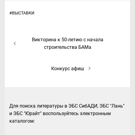
#
ВЫСТАВКИ
Навигация
Предыдущая
Викторина к 50-летию с начала
по
запись:
строительства БАМа
записям
Следующая
Конкурс афиш
запись:
Для поиска литературы в ЭБС СибАДИ, ЭБС "Лань"
и ЭБС "Юрайт" воспользуйтесь электронным
каталогом: