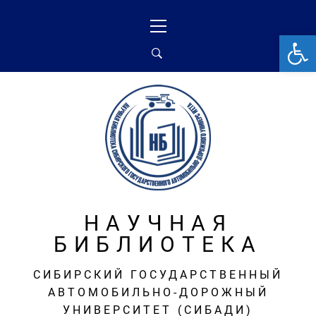
Перейти
Основное
к
меню
От
содержимому
НАУЧНАЯ
БИБЛИОТЕКА
СИБИРСКИЙ ГОСУДАРСТВЕННЫЙ
АВТОМОБИЛЬНО-ДОРОЖНЫЙ
УНИВЕРСИТЕТ (СИБАДИ)