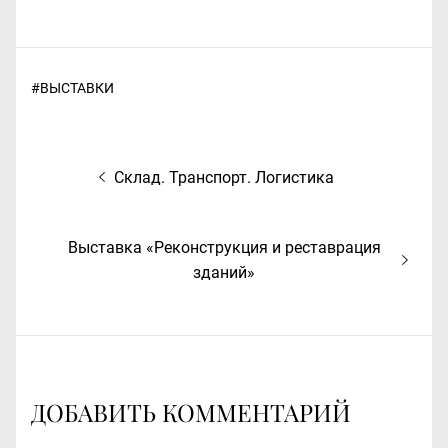
#
ВЫСТАВКИ
Навигация
Предыдущая
Склад. Транспорт. Логистика
по
запись:
записям
Следующая
Выставка «Реконструкция и реставрация
запись:
зданий»
ДОБАВИТЬ КОММЕНТАРИЙ