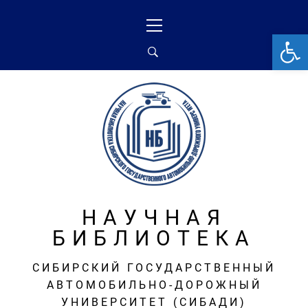
Перейти
Основное
к
меню
От
содержимому
НАУЧНАЯ
БИБЛИОТЕКА
СИБИРСКИЙ ГОСУДАРСТВЕННЫЙ
АВТОМОБИЛЬНО-ДОРОЖНЫЙ
УНИВЕРСИТЕТ (СИБАДИ)