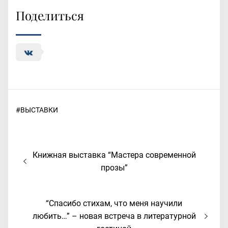
Поделиться
#
ВЫСТАВКИ
Навигация
Предыдущая
Книжная выставка “Мастера современной
по
запись:
прозы”
записям
Следующая
“Спасибо стихам, что меня научили
запись:
любить…” – новая встреча в литературной