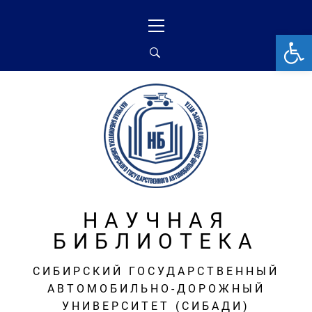
Перейти
Основное
к
меню
От
содержимому
НАУЧНАЯ
БИБЛИОТЕКА
СИБИРСКИЙ ГОСУДАРСТВЕННЫЙ
АВТОМОБИЛЬНО-ДОРОЖНЫЙ
УНИВЕРСИТЕТ (СИБАДИ)