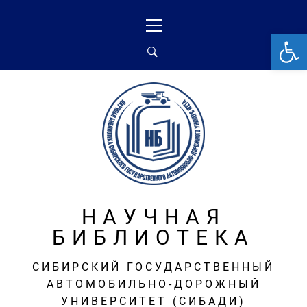
Перейти
Основное
к
меню
От
содержимому
НАУЧНАЯ
БИБЛИОТЕКА
СИБИРСКИЙ ГОСУДАРСТВЕННЫЙ
АВТОМОБИЛЬНО-ДОРОЖНЫЙ
УНИВЕРСИТЕТ (СИБАДИ)