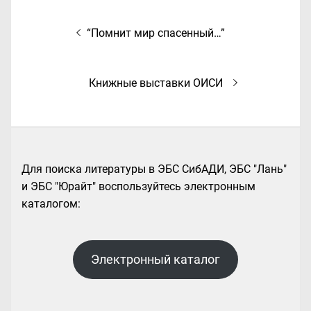
Навигация
Предыдущая
“Помнит мир спасенный…”
по
запись:
записям
Следующая
Книжные выставки ОИСИ
запись:
Для поиска литературы в ЭБС СибАДИ, ЭБС "Лань"
и ЭБС "Юрайт" воспользуйтесь электронным
каталогом:
Электронный каталог