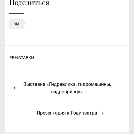
Поделиться
#
ВЫСТАВКИ
Навигация
Предыдущая
Выставка «Гидравлика, гидромашины,
по
запись:
гидропривод»
записям
Следующая
Презентация к Году театра
запись: