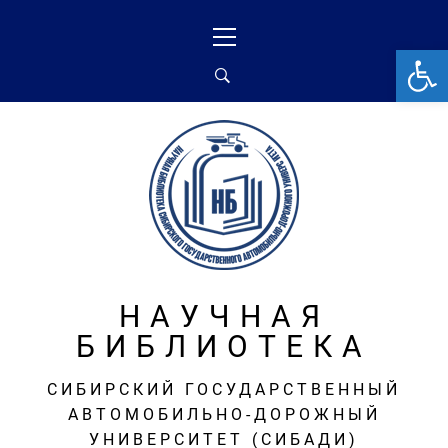
Перейти
Основное
к
меню
От
содержимому
НАУЧНАЯ
БИБЛИОТЕКА
СИБИРСКИЙ ГОСУДАРСТВЕННЫЙ
АВТОМОБИЛЬНО-ДОРОЖНЫЙ
УНИВЕРСИТЕТ (СИБАДИ)