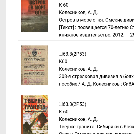
К 60
Колесников, А. Д.
Остров в море огня. Омские див
[Текст] : посвящается 70-летию 
книжное издательство, 2012. – 25
63.3(2Р53)
К60
Колесников, А. Д.
308-я стрелковая дивизия в боях 
пособие / А. Д. Колесников ; Сиб
63.3(2Р53)
К 60
Колесников, А. Д.
Тверже гранита. Сибиряки в боях 