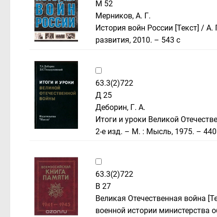
М 52
Мерников, А. Г.
История войн России [Текст] / А.
развития, 2010. – 543 с
63.3(2)722
Д 25
Деборин, Г. А.
Итоги и уроки Великой Отечествен
2-е изд. – М. : Мысль, 1975. – 440
63.3(2)722
В 27
Великая Отечественная война [Те
военной истории министерства о