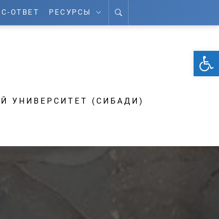
С-ОТВЕТ
РЕСУРСЫ
От
А
Й УНИВЕРСИТЕТ (СИБАДИ)