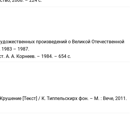
тво, 2008. – 224 с.
я художественных произведений о Великой Отечественной
, 1983 – 1987.
т. А. А. Корнеев. – 1984. – 654 с.
ушение [Текст] / К. Типпельскирх фон. – М. : Вече, 2011.