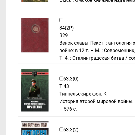
Омск : Омское книжное издательс
84(2Р)
В29
Венок славы [Текст] : антологи
войне: в 12 т. – М. : Современник
Т. 4. : Сталинградская битва / сос
63.3(0)
Т 43
Типпельскирх фон, К.
История второй мировой войны. Кр
– 576 с.
63.3(2)