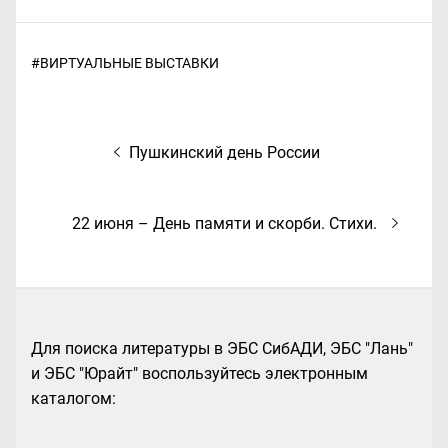
#
ВИРТУАЛЬНЫЕ ВЫСТАВКИ
Навигация
Предыдущая
Пушкинский день России
по
запись:
записям
Следующая
22 июня – День памяти и скорби. Стихи.
запись:
Для поиска литературы в ЭБС СибАДИ, ЭБС "Лань"
и ЭБС "Юрайт" воспользуйтесь электронным
каталогом: