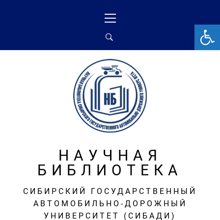
Перейти
Основное
к
меню
От
содержимому
НАУЧНАЯ
БИБЛИОТЕКА
СИБИРСКИЙ ГОСУДАРСТВЕННЫЙ
АВТОМОБИЛЬНО-ДОРОЖНЫЙ
УНИВЕРСИТЕТ (СИБАДИ)