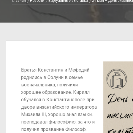
Главная
Новости
Виртуальные выставки
24 мая – День славянс
Братья Константин и Мефодий
родились в Солуни в семье
военачальника, получили
хорошее образование. Кирилл
обучался в Константинополе при
дворе византийского императора
Михаила III, хорошо знал языки,
преподавал философию, за что и
получил прозвание Философ.