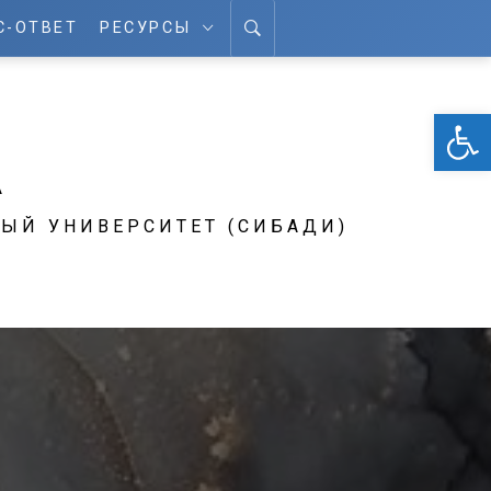
С-ОТВЕТ
РЕСУРСЫ
От
А
ЫЙ УНИВЕРСИТЕТ (СИБАДИ)