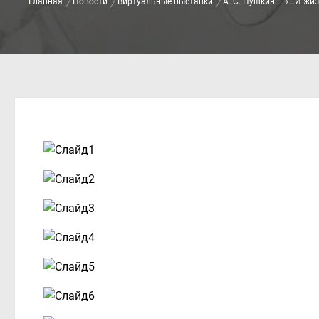
Главная
Новости
Виртуальные выставки
А. С. Пушкин – «…И жиз