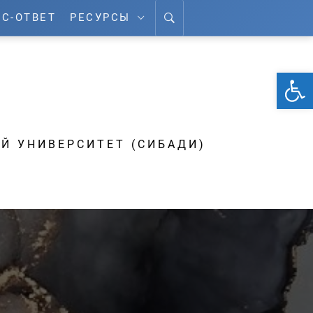
С-ОТВЕТ
РЕСУРСЫ
От
А
Й УНИВЕРСИТЕТ (СИБАДИ)