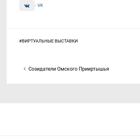
VK
#
ВИРТУАЛЬНЫЕ ВЫСТАВКИ
Навигация
Предыдущая
Созидатели Омского Прииртышья
по
запись:
записям