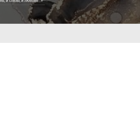
нь, и слезы, и любовь…»