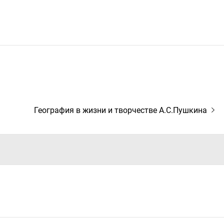
Следующая
География в жизни и творчестве А.С.Пушкина
запись: