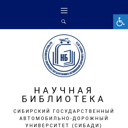
Перейти
Основное
к
меню
От
содержимому
НАУЧНАЯ
БИБЛИОТЕКА
СИБИРСКИЙ ГОСУДАРСТВЕННЫЙ
АВТОМОБИЛЬНО-ДОРОЖНЫЙ
УНИВЕРСИТЕТ (СИБАДИ)