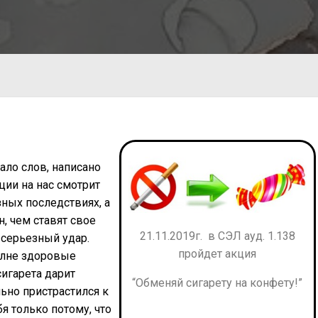
ало слов, написано
ции на нас смотрит
ных последствиях, а
, чем ставят свое
21.11.2019г. в СЭЛ ауд. 1.138
серьезный удар.
пройдет акция
олне здоровые
сигарета дарит
“Обменяй сигарету на конфету!”
ьно пристрастился к
бя только потому, что