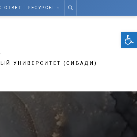
С-ОТВЕТ
РЕСУРСЫ
От
А
ЫЙ УНИВЕРСИТЕТ (СИБАДИ)