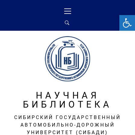
Перейти
Основное
к
меню
От
содержимому
НАУЧНАЯ
БИБЛИОТЕКА
СИБИРСКИЙ ГОСУДАРСТВЕННЫЙ
АВТОМОБИЛЬНО-ДОРОЖНЫЙ
УНИВЕРСИТЕТ (СИБАДИ)