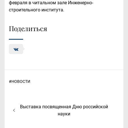
февраля в читальном зале Инженерно-
строительного института.
Поделиться
#
НОВОСТИ
Навигация
Предыдущая
Выставка посвященная Дню российской
по
запись:
науки
записям