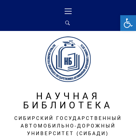
Перейти
Основное
к
меню
От
содержимому
НАУЧНАЯ
БИБЛИОТЕКА
СИБИРСКИЙ ГОСУДАРСТВЕННЫЙ
АВТОМОБИЛЬНО-ДОРОЖНЫЙ
УНИВЕРСИТЕТ (СИБАДИ)