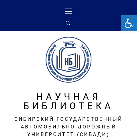
Перейти
Основное
к
меню
От
содержимому
НАУЧНАЯ
БИБЛИОТЕКА
СИБИРСКИЙ ГОСУДАРСТВЕННЫЙ
АВТОМОБИЛЬНО-ДОРОЖНЫЙ
УНИВЕРСИТЕТ (СИБАДИ)