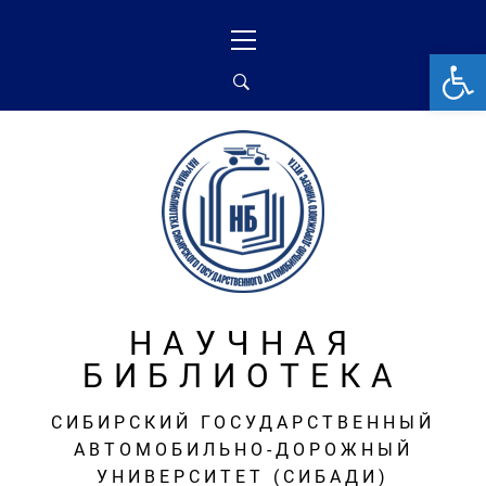
Перейти
Основное
к
меню
От
содержимому
НАУЧНАЯ
БИБЛИОТЕКА
СИБИРСКИЙ ГОСУДАРСТВЕННЫЙ
АВТОМОБИЛЬНО-ДОРОЖНЫЙ
УНИВЕРСИТЕТ (СИБАДИ)