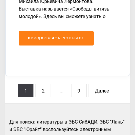
Михаила Юрьевича Лермонтова.
Выставка называется «Свободы витязь
молодой». Здесь вы сможете узнать о
ПРОДОЛЖИТЬ ЧТЕНИЕ
Навигация
1
2
…
9
Далее
по
записям
Для поиска литературы в ЭБС СибАДИ, ЭБС "Лань"
и ЭБС "Юрайт" воспользуйтесь электронным