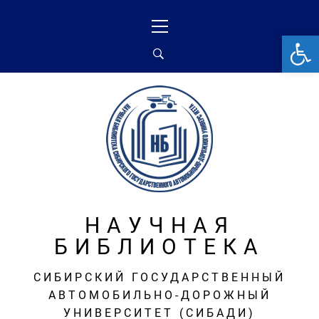
Перейти
Основное
к
меню
От
содержимому
НАУЧНАЯ
БИБЛИОТЕКА
СИБИРСКИЙ ГОСУДАРСТВЕННЫЙ
АВТОМОБИЛЬНО-ДОРОЖНЫЙ
УНИВЕРСИТЕТ (СИБАДИ)