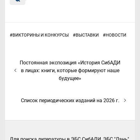
#
ВИКТОРИНЫ И КОНКУРСЫ
#
ВЫСТАВКИ
#
НОВОСТИ
Навигация
Предыдущая
Постоянная экспозиция «История СибАДИ
по
запись:
в лицах: книги, которые формируют наше
записям
будущее»
Следующая
Список периодических изданий на 2026 г.
запись:
Для поиска литературы в ЭБС СибАДИ, ЭБС "Лань"