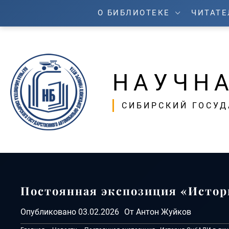
Перейти
О БИБЛИОТЕКЕ
ЧИТАТ
к
содержимому
НАУЧНА
СИБИРСКИЙ ГОСУ
Постоянная экспозиция «Истор
Опубликовано
03.02.2026
От
Антон Жуйков