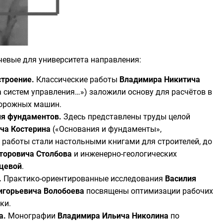
евые для университета направления:
троение.
Классические работы
Владимира Никитича
 систем управления…») заложили основу для расчётов в
дорожных машин.
ия фундаментов.
Здесь представлены труды целой
ча Костерина
(«Основания и фундаменты»,
 работы стали настольными книгами для строителей, до
торовича Столбова
и инженерно-геологических
цевой
.
.
Практико-ориентированные исследования
Василия
игорьевича Волобоева
посвящены оптимизации рабочих
ки.
а.
Монографии
Владимира Ильича Николина
по