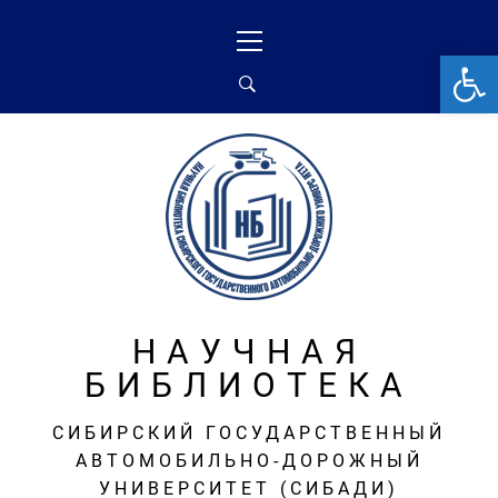
Перейти
Основное
к
меню
От
содержимому
НАУЧНАЯ
БИБЛИОТЕКА
СИБИРСКИЙ ГОСУДАРСТВЕННЫЙ
АВТОМОБИЛЬНО-ДОРОЖНЫЙ
УНИВЕРСИТЕТ (СИБАДИ)