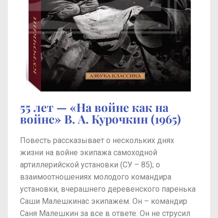
55 лет — «На войне как на
войне» В. А. Курочкин (1965)
Повесть рассказывает о нескольких днях
жизни на войне экипажа самоходной
артиллерийской установки (СУ – 85); о
взаимоотношениях молодого командира
установки, вчерашнего деревенского паренька
Саши Малешкинас экипажем. Он – командир
Саня Малешкин за все в ответе. Он не струсил