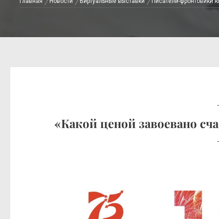
Главная
Новости
Виртуальные выставки
Писатели-фронтовики ю
«Какой ценой завоевано сч