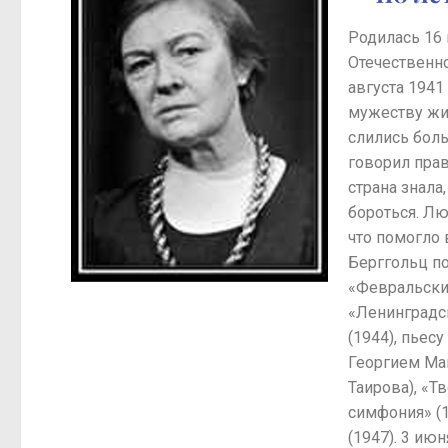
Родилась 16 
Отечественн
августа 1941
мужеству жит
слились боль
говорил прав
страна знала
бороться. Лю
что помогло
Берггольц п
«Февральский
«Ленинградск
(1944), пьес
Георгием Мак
Таирова), «Т
симфония» (1
(1947). 3 ию