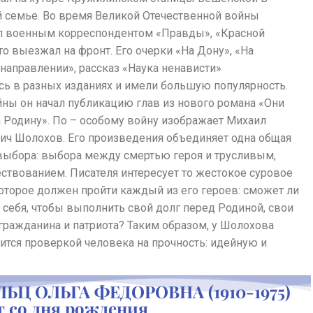
й семье. Во время Великой Отечественной войны
 военным корреспондентом «Правды», «Красной
то выезжал на фронт. Его очерки «На Дону», «На
направлении», рассказ «Наука ненависти»
сь в разных изданиях и имели большую популярность.
ны он начал публикацию глав из нового романа «Они
 Родину». По – особому войну изображает Михаил
ич Шолохов. Его произведения объединяет одна общая
 выбора: выбора между смертью героя и трусливым,
ствованием. Писателя интересует то жестокое суровое
оторое должен пройти каждый из его героев: сможет ли
 себя, чтобы выполнить свой долг перед Родиной, свои
гражданина и патриота? Таким образом, у Шолохова
ится проверкой человека на прочность: идейную и
ЬЦ ОЛЬГА ФЕДОРОВНА (1910-1975)
ет со дня рождения