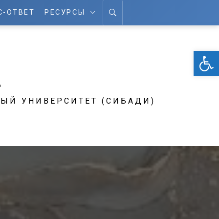
С-ОТВЕТ
РЕСУРСЫ
От
А
ЫЙ УНИВЕРСИТЕТ (СИБАДИ)