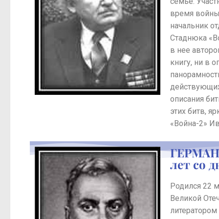
семье. Участ
время войны 
начальник от
Стаднюка «В
в нее авторо
книгу, ни в 
панорамност
действующих
описания бит
этих битв, я
«Война-2» И
ГЕРМАН 
лет со 
Родился 22 м
Великой Оте
литератором 