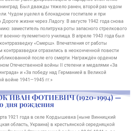
нинград. Был дважды тяжело ранен, второй раз чудом
ли. Чудом уцелел в блокадном госпитале и при
 Дороге жизни через Ладогу. В августе 1942 года снова
мию: заместитель политрука роты запасного стрелкового
нт военно-пулеметного училища. В апреле 1943 года был
 контрразведку «Смерш». Впечатления от работы
м контрразведки отразились в неоконченной повести
публикованной после его смерти. Награждён орденом
ном Отечественной войны II степени и медалями «За
нграда» и «За победу над Германией в Великой
й войне 1941—1945 гг.»
К ИВАН ФОТИЕВИЧ (1920-1994) —
со дня рождения
арта 1921 года в селе Кордышевка (ныне Винницкий
цкая область, Украина) в крестьянской середняцкой