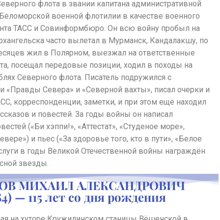
Северного флота в звании капитана административной
 Беломорской военной флотилии в качестве военного
нта ТАСС и Совинформбюро. Он всю войну пробыл на
рхангельска часто вылетал в Мурманск, Кандалакшу, по
есяцев жил в Полярном, выезжал на ответственные
та, посещал передовые позиции, ходил в походы на
блях Северного флота. Писатель подружился с
и «Правды Севера» и «Северной вахты», писал очерки и
АСС, корреспонденции, заметки, и при этом ещё находил
ссказов и повестей. За годы войны он написал
вестей («Би хэппи!», «Аттестат», «Студеное море»,
евере») и пьес («За здоровье того, кто в пути», «Белое
аслуги в годы Великой Отечественной войны награждён
сной звезды.
ОВ МИХАИЛ АЛЕКСАНДРОВИЧ
84) — 115 лет со дня рождения
мая на хуторе Кружилинском станицы Вёшенской в