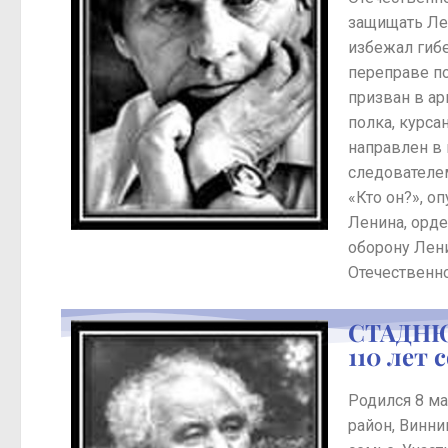
защищать Ле
избежал гибе
переправе по
призван в ар
полка, курса
направлен в
следователе
«Кто он?», о
Ленина, орде
оборону Лени
Отечественно
СТАДНЮ
110 лет 
Родился 8 м
район, Винни