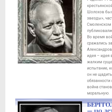
крестьянско
Шолохов был
звезды», час
Смоленском 
публиковали
Во время вой
сражались за
Александров
идея – идея
жалким суще
испытание, к
он не щадить
обязанности 
война станов
моральную.
БЕРГГОЛ
— 110 л