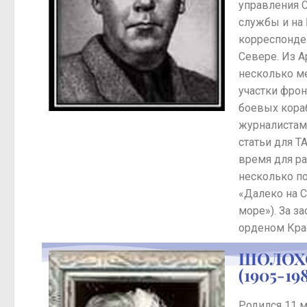
управления 
службы и на
корреспонде
Севере. Из А
несколько м
участки фрон
боевых кора
журналистам
статьи для Т
время для ра
несколько по
«Далеко на С
море»). За з
орденом Кра
ШОЛОХ
(1905-19
Родился 11 