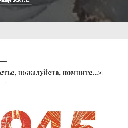
биляры 2020 года
астье, пожалуйста, помните…»