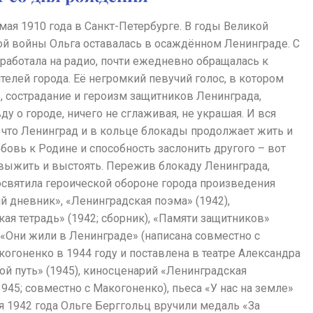
мая 1910 года в Санкт-Петербурге. В годы Великой
ой войны Ольга оставалась в осаждённом Ленинграде. С
 работала на радио, почти ежедневно обращалась к
елей города. Её негромкий певучий голос, в котором
, сострадание и героизм защитников Ленинграда,
ду о городе, ничего не сглаживая, не украшая. И вся
, что Ленинград и в кольце блокады продолжает жить и
бовь к Родине и способность заслонить другого – вот
 выжить и выстоять. Пережив блокаду Ленинграда,
освятила героической обороне города произведения
 дневник», «Ленинградская поэма» (1942),
ая тетрадь» (1942; сборник), «Памяти защитников»
у «Они жили в Ленинграде» (написана совместно с
огоненко в 1944 году и поставлена в театре Александра
вой путь» (1945), киносценарий «Ленинградская
945; совместно с Макогоненко), пьеса «У нас на земле»
ня 1942 года Ольге Берггольц вручили медаль «За