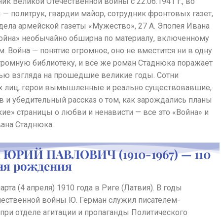
ник Великой Отечественной войны с 22.06.1941 г., во
— политрук, гвардии майор, сотрудник фронтовых газет,
дела армейской газеты «Мужество», 27 А. Эпопея Ивана
ойна» необычайно обширна по материалу, включенному
м. Война — понятие огромное, оно не вместится ни в одну
огромную библиотеку, и все же роман Стаднюка поражает
ью взгляда на прошедшие великие годы. Сотни
 лиц, герои вымышленные и реально существовавшие,
в и убедительный рассказ о том, как зарождались планы
ркие» страницы о любви и ненависти — все это «Война» и
вана Стаднюка.
ЮРИЙ ПАВЛОВИЧ (1910-1967) — 110
дня рождения
арта (4 апреля) 1910 года в Риге (Латвия). В годы
чественной войны Ю. Герман служил писателем-
при отделе агитации и пропаганды Политического