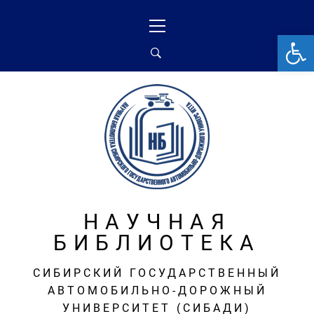
Перейти
Основное
к
меню
От
содержимому
НАУЧНАЯ
БИБЛИОТЕКА
СИБИРСКИЙ ГОСУДАРСТВЕННЫЙ
АВТОМОБИЛЬНО-ДОРОЖНЫЙ
УНИВЕРСИТЕТ (СИБАДИ)