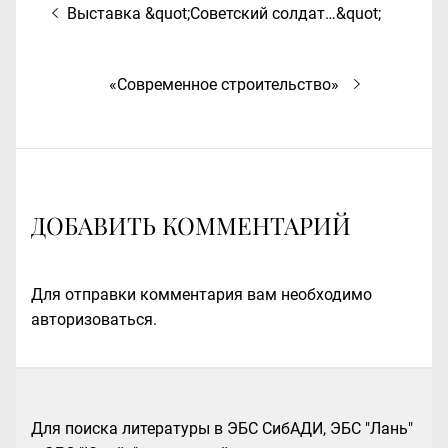
Предыдущая
Выставка &quot;Советский солдат…&quot;
по
запись:
записям
Следующая
«Современное строительство»
запись:
ДОБАВИТЬ КОММЕНТАРИЙ
Для отправки комментария вам необходимо
авторизоваться
.
Для поиска литературы в ЭБС СибАДИ, ЭБС "Лань"