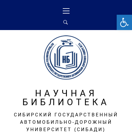
Перейти
Основное
к
меню
От
содержимому
НАУЧНАЯ
БИБЛИОТЕКА
СИБИРСКИЙ ГОСУДАРСТВЕННЫЙ
АВТОМОБИЛЬНО-ДОРОЖНЫЙ
УНИВЕРСИТЕТ (СИБАДИ)