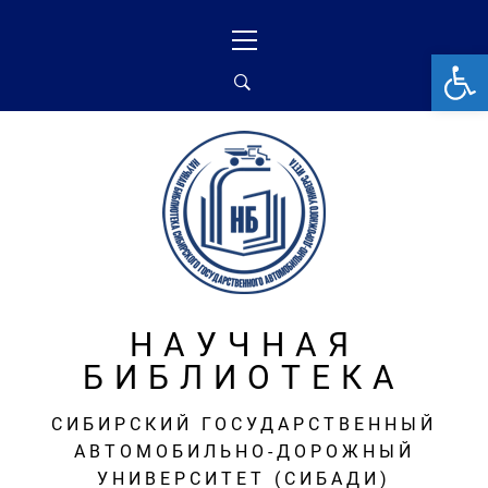
Перейти
Основное
к
меню
От
содержимому
НАУЧНАЯ
БИБЛИОТЕКА
СИБИРСКИЙ ГОСУДАРСТВЕННЫЙ
АВТОМОБИЛЬНО-ДОРОЖНЫЙ
УНИВЕРСИТЕТ (СИБАДИ)